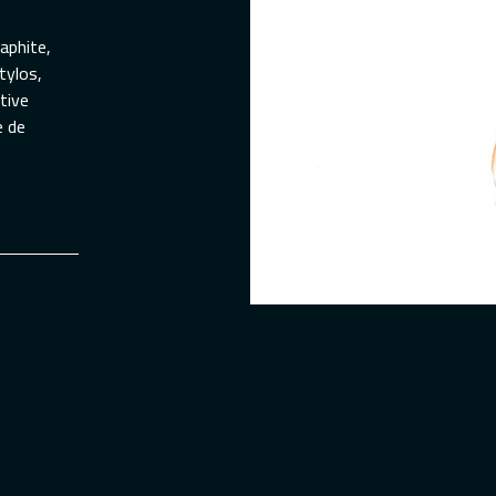
aphite,
tylos,
tive
e de